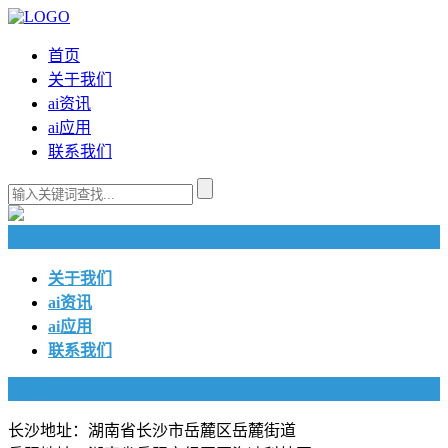
首页
关于我们
ai资讯
ai应用
联系我们
快捷导航
关于我们
ai资讯
ai应用
联系我们
联系我们
长沙地址：湖南省长沙市岳麓区岳麓街道