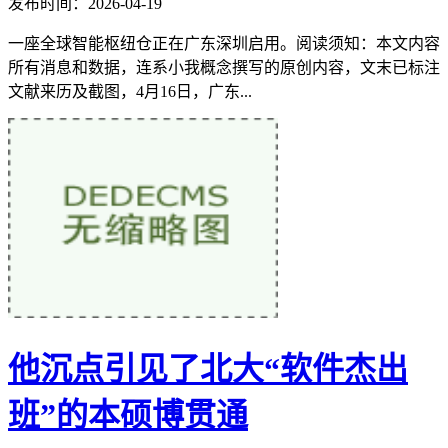
发布时间：2026-04-19
一座全球智能枢纽仓正在广东深圳启用。阅读须知：本文内容
所有消息和数据，连系小我概念撰写的原创内容，文末已标注
文献来历及截图，4月16日，广东...
他沉点引见了北大“软件杰出
班”的本硕博贯通