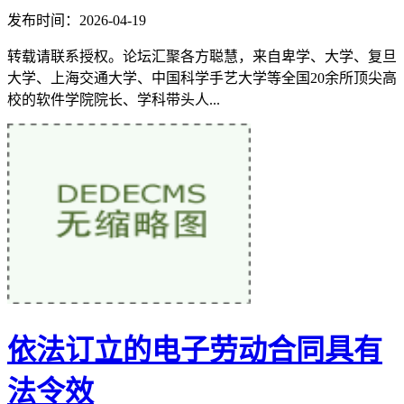
发布时间：2026-04-19
转载请联系授权。论坛汇聚各方聪慧，来自卑学、大学、复旦
大学、上海交通大学、中国科学手艺大学等全国20余所顶尖高
校的软件学院院长、学科带头人...
依法订立的电子劳动合同具有
法令效