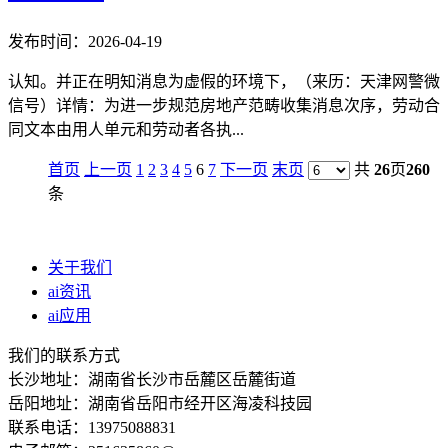
发布时间：2026-04-19
认知。并正在明知消息为虚假的环境下，（来历：天津网警微
信号）详情：为进一步规范房地产范畴收集消息次序，劳动合
同文本由用人单元和劳动者各执...
首页
上一页
1
2
3
4
5
6
7
下一页
末页
共
26
页
260
条
关于我们
ai资讯
ai应用
我们的联系方式
长沙地址：湖南省长沙市岳麓区岳麓街道
岳阳地址：湖南省岳阳市经开区海凌科技园
联系电话：13975088831