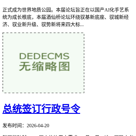
正式成为世界地质公园。本届论坛旨正在以国产AI化手艺系
统为成长根底，本届酒仙桥论坛环绕驭基新底座、驭城新经
济、驭业新升级、驭势新将来四大标...
总统签订行政号令
发布时间：2026-04-20