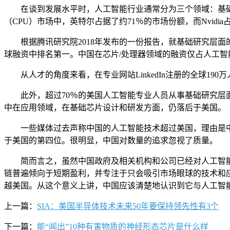
在谈到发展水平时，人工智能行业通常分为三个领域：基础研
（CPU）市场中，英特尔占据了约71％的市场份额，而Nvid
根据腾讯研究院2018年发布的一份报告，就基础研究层面的芯
球融资中排名第一。中国在芯片/处理器领域的融资仅占人工智能
从人才的角度来看，在专业网站LinkedIn注册的全球19
此外，超过70％的美国人工智能专业人员从事基础研究层面
中在应用领域，在基础芯片设计和研发方面，仍落后于美国。
一些媒体过去声称中国的人工智能技术超过美国，理由是中国
于美国的第四位。很明显，中国对数量的追求忽视了质量。
简而言之，虽然中国政府及相关机构和公司已经对人工智能
链普遍倾向于短期盈利，并专注于只会吸引市场眼球的技术和
越美国。从这个意义上讲，中国应该清楚地认识到它与人工智
上一篇：
SIA：美国半导体技术未来50年要保持领先性有3个
下一篇：
能“闻出”10种有害物质的神经形态芯片是什么样