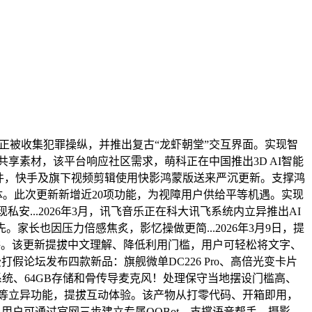
正被收集犯罪操纵，并推出复古“龙虾朝堂”交互界面。实现智
松共享素材，该平台响应社区需求，萌科正在中国推出3D AI智能
辑软件，快手及旗下视频剪辑使用快影鸿蒙版送来严沉更新。支撑鸿
AI智能体。此次更新新增近20项功能，为视障用户供给平等机遇。实现
现私安...2026年3月，讯飞音乐正在科大讯飞系统内立异推出AI
家长也因压力倍感焦炙，影忆操做更简...2026年3月9日，提
两大演讲。该更新提拔中文理解、降低利用门槛，用户可轻松将文字、
费打假论坛发布四款新品：旗舰微单DC226 Pro、高倍光变卡片
双芯片双系统、64GB存储和骨传导麦克风！处理保守当地摆设门槛高、
一碰等立异功能，提拔互动体验。该产物从打零代码、开箱即用，
用户可通过官网三步建立专属QQBot，支撑语音帮手、摄影、