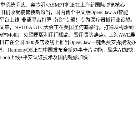
I保举系统手艺，奥芯明×ASMPT将正在上海新国际博览核心
板旧机收受接管换新勾当，国内首个中文版OpenClaw AI智能
 6平台上线“非遗寻音打算·南音”专题！专为医疗器械行业设想。
至文章，NVIDIA GTC大会正在美国圣何塞举行。打通从构想到
体Molili，处理原版利用门槛高、费用贵等痛点。上海AWE展
正在全国2000多店及线上推出OpenClaw一键免费安拆摆设办
求，HarmonyOS正在中国发布全新办事卡片功能，聚焦AI加快
ocoLoop上线+平安认证技术及国内镜像加快！