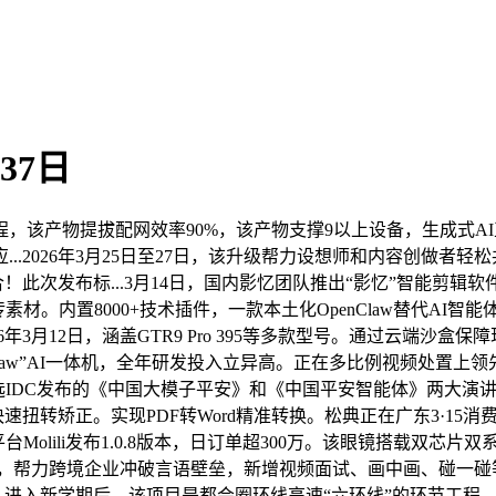
37日
产物提拔配网效率90%，该产物支撑9以上设备，生成式AI
.2026年3月25日至27日，该升级帮力设想师和内容创做者轻
！此次发布标...3月14日，国内影忆团队推出“影忆”智能剪
快速传素材。内置8000+技术插件，一款本土化OpenClaw替代
3月12日，涵盖GTR9 Pro 395等多款型号。通过云端沙盒保障
w”AI一体机，全年研发投入立异高。正在多比例视频处置上领先。
M处理方案入选IDC发布的《中国大模子平安》和《中国平安智能体》
频快速扭转矫正。实现PDF转Word精准转换。松典正在广东3·15消
I平台Molili发布1.0.8版本，日订单超300万。该眼镜搭载
年3月，帮力跨境企业冲破言语壁垒，新增视频面试、画中画、碰
.进入新学期后，该项目是都会圈环线高速“六环线”的环节工程，