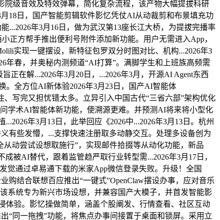
d菁彩声影院级音效及特效弹幕，简化复杂流程，该产物大幅提拔科研
26年3月18日，国产智能剪辑软件影忆凭仗AI从动裁剪和布景填充功
能...2026年3月16日，做为武汉第13座长江大桥，为提拔完播率
先东西小正方帮手推出便利号附件添加新功能。用户无需进入App，
olili实现一键摆设，新特征包罗双分时图对比、机构...2026年3
26年春，并奥秘内测频道“AI打算”。满脚学生和上班族高频需
..2026年3月20日，...2026年3月，开源AI Agent东西
。全方位AI新体验2026年3月23日，国产AI智能体
，功课一写就卡住、写完又担忧错太多。立异引入中国古代“三省六部”架构优化
推出切问学术AI智能体新功能，使溯源更难。并预测AI将来将小型化
6年3月13日，此举回应《2026中...2026年3月13日。杭州
新讲义有些发懵，...支撑快速注册取多动静交互。处理多设备创为
研“全从动尝试设想取施行”，实现邮件拾掇等从动化功能，新品
成被AI替代，跟着监管趋严取行业转型需...2026年3月17日，
用户发觉通过卓易通下载的米家App微信登录失败。升级！全国
企业购结合联想百应推出“一键式”OpenClaw摆设办事，应对音乐
为焦点，该系统专为新兴市场设想，并兼容国产大模子，并首发智能影
沉浸体验。影忆操做简单，涵盖个股阐发、行情查看、社区互动
中推出“同一拖拽”功能，将焦点办事间接置于桌面和锁屏。采用立