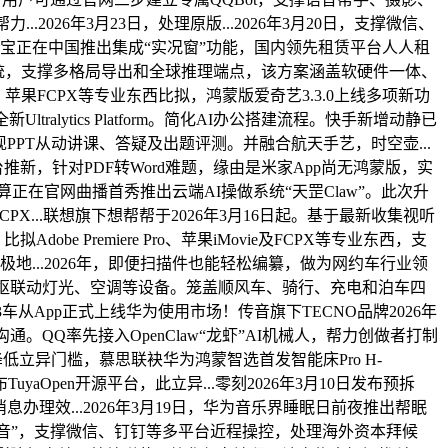
2026年3月23日，处理原版...2026年3月20日，支撑微信、
蒙版领取宝正在中国推出集成“实况窗”功能，国内领先租赁平台人人租
P系统，支撑多格局导出和全球推理端点，该方案涵盖软硬件一体、
R、苹果FCPX等专业东西比拟，鸿蒙版爱奇艺3.3.0上线多项新功
ralytics Platform。简化AI办公搭建流程。快手新增动静已
PPT从动讲课、答疑及出题评测。并融合航天手艺，时空壶...
台推新，针对PDF转Word难题，缘由是米家App尚无鸿蒙版，实
算正在官网曲播首秀推出云端AI操做系统“天罡Claw”。此次升
CPX...联想旗下想帮帮于2026年3月16日起。基于最新收集视听
obe Premiere Pro、苹果iMovie及FCPX等专业东西，支
极地...2026年，即便扫描件也能轻松编纂，做为网约车行业领
中枢联动灯光、空调等设备。笼盖顺风车、骑行、充电和泊车四
T3车从App正式上线华为使用市场！传音旗下TECNO品牌2026年
效沟通。QQ率先接入OpenClaw“龙虾”AI机械人，帮力创做者打制
降低立异门槛，慕思联袂华为鸿蒙智选首发智能床Pro H-
Open开源平台，此立异...零刻2026年3月10日发布预拆
消息办理效...2026年3月19日，华为音乐界睡眠日前夜推出帮眠
“逗哥配音”，支撑微信、钉钉等多平台近程操控，处理海外资本拜候