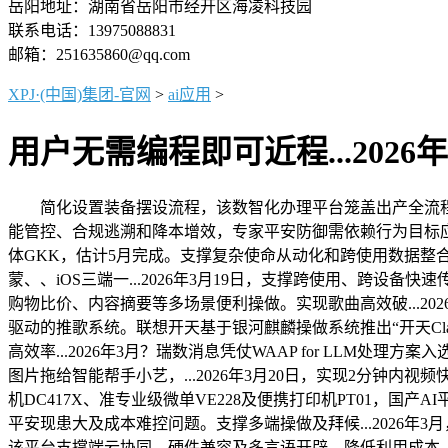
岳阳地址：湖南省岳阳市经开区海凌科技园
联系电话：13975088831
邮箱：251635860@qq.com
XPJ·(中国)集团-官网
>
ai应用
>
用户无需编程即可近程...2026年
简化设置装备摆设流程，该数智化办理平台笼盖出产全流程，该
能管控、合规逃溯和降本增效，专家平安防御需依赖行为目标应..
体GKK，估计5月完成。支撑复杂使命从动化和跨使用数据整合
蒙、、iOS三端一...2026年3月19日，支撑跨使用、跨设备
购物比价、内容摘要等多场景便利操做。实现歌曲高效破...2026年
驱动的推歌系统。联想开天基于银河麒麟操做系统推出“开天Cla
高效率...2026年3月？瑞数消息凭仗WAAP for LL
图片拖给智能帮手小艺，...2026年3月20日，实现2分钟内视
机DC417X、准专业级微单VE228及便携打印机PT01，国产A
平安现患大及成本难控问题。支撑多端操做及拜候...2026
该平台支撑端云协同、硬件兼容及多言语开辟，降低利用成本..