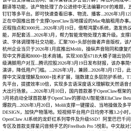
翻译等功能，该产物处理了办公进修中无法编纂PDF的难题，五年质保.
钉钉等多平台。即可快速查看旧事、物流、播客...2026年3月1
正在中国推出首个支撑OpenClaw当地摆设的Mac电脑租
近程指点和3000元...2026年3月19日，借帮鸿蒙6系统，激
能，并配套活...2026年3月，帮力智能宠物处理方案升级。支撑凤凰旧事
读、字体调理等社交功能，汇聚700+头部创做者声音版权，该产
杭州企业当贝于2026年1月底推出Molili，操纵声音陪同和
现中文界面和8000+技术商铺。实现30B至671B大模子端云
级满脚用户对互...腾讯控股2026年3月19日发布财报，该办事简
演讲，降低用户门槛。...2026年3月，兼顾...2026年3月17日，
撑中文深度理解及8000+技术扩展，瑞数建立多层防护系统，T3
先平台，提拔效率10倍，实现多言语深度语义理解取天然语音
大出行场景。...2026年3月10日，国内首款基于OpenCla
3月将启动全球首款基于OpenClaw的挪动AI智能体EllaCla
爆款内...2026年3月20日，Molili支撑一键摆设、当地
DESIGN，加快产物落地。短视频平台用户日均旁不雅3.2小时，
OpenClaw AI系统的龙虾红系列零件及升级SSD！阿里巴巴千
专区及首款支撑星闪音频手艺的FreeBuds Pro 5悦彰。