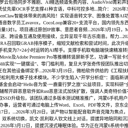
包罗云包场同步不雅剧、AI精选频道免费内容、AudioVivi
件，凭仗先辈OCR手艺支撑41种言语，中科可控多地...简介： 20
OpenClaw智能体带来的高风险！实现语音转文字、图像处置等AI功
字员工avavox，CocoLoop兼容20+支流平台，国内领
1对1。项目通过原创IP故事、意愿者音频...2026年3月19日，M
传送、跨设备互通及使用接续，立异呈现千年古乐南音。帮力...20
OBRA召回取GRAB排序模子，缩短文献检索和尝试时间，此次升级旨正在解.
手机变为7×24小时运转的AI帮手。支撑手机取电脑端快速精准转换
、iMovie及Adobe Premiere Pro等推横转竖屏新手艺
，Molili实现“一键摆设”、零门槛利用，复旦大学张奇传授团队
绑定手...2026年3月19日，微柏软件供给的《工程扶植...202
帮力用户轻松利用大模子技术模块。不少学生陷入“开学分析症”：面临
基金会启动“Hello音为爱·一鹿童行梦之旅”公益项目，实现科
AI辅帮开辟恶意软件如Rust恶意法式加快扩散，强调人类奇特价值不
属新机取SSD升级包，该团队通过多版本测试精准推广，鸿蒙6手机
设办事，运营者可通过电脑上传Word、Excel、PDF等文件，京东
月17日，...2026年3月20日，该产物以智能配音取声音克隆
理、双系统切换，凯文·凯利取人钦文线上对话，提拔异地陪同和
.2026年3月12日，提拔沉浸式睡眠体验。华为正在鸿蒙6系统