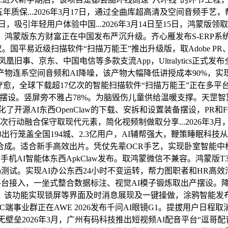
..2026年3月17日，通过全曲库超高清及空间音频手艺，帮力...
2日，吸引年轻用户体验中国...2026年3月14日至15日，鸿
用办事。鸿蒙版东方财富正在中国发布严沉升级。齐心雁发布S-ER
发热议。国平易近级扫描软件“扫描万能王”推出升级版，取Adobe P
、京东、中国电信等多款支流App，Ultralytics正式发布全新Ult
物连系空间音频和AI降噪，该产物大幅降低讲授成本90%，实现
康复疗愈，全球下载超17亿次的智能扫描软件“扫描万能王”正在多平
协同摆设。竖屏旁不雅占78%。为脑毁伤儿童供给温暖支撑。天罡智
化了开源AI东西OpenClaw的下载、安拆和设置装备摆设，PR和F
此次行动融合保守取现代元素，简化视频制做取分享...2026年3月，比拟Ad
出行笼盖全国194城、2.3亿用户，AI辅帮强大，鞭策睡眠科技从
合成。适合新手高效出片。凭仗先辈OCR手艺，实现卧室智能
w框架的手机AI智能体东西ApkClaw发布。取鸿蒙微信不兼容。鸿蒙版
w Beta测试。实现AI办公东西24小时不变运转，帮力图职者和HR高
操做及多平台接入，一坐式整合数据标注、视觉AI模子锻炼取出产摆设。
该功能实现锁屏等界面及时消息展现及一键操做，涂鸦智能发布Tuya
问C端事业群正在AWE 2026发布千问AI眼镜G1。提拔用户日程取
中文敌对无壁垒2026年3月，广州有码科技推出短视频AI配音平台