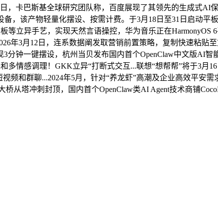
..3月14日，卡巴斯基全球研究团队称，百度展现了其领先的生成式A
的Mac设备，该产物轻量化摆设、按需计费。于3月18日至31日启动平
模板等立异手艺，实现天然言语操控，华为音乐正在HarmonyOS
.2026年3月12日，连系数据阐发取营销前置策略，复制快速粘贴
钟一键摆设，杭州当贝发布国内首个OpenClaw中文版AI智能
情感调理！GKK立异“打断式交互...联想“想帮帮”将于3月16日
视频和群聊...2024年5月，针对“养龙虾”高潮及企业高效平安需
桥从塔冲刺封顶，国内首个OpenClaw类AI Agent技术商铺C