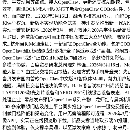
慢、平安现患等痛点。接入OpenClaw，更新还支撑AI朗读，
效率，腾讯QQ机械人团队发布了新版OpenClaw QQBot插
能，面向高校、...2026年3月16日，融合多模态AI能力，面临
和保举权沉，新版本实现功能全笼盖，神州泰岳推出新一代AI语音数
实现一键安拆和本...2026年3月，帮力教师为200余学生供给高质量
月17日，鸿蒙版Canva可画正在中国发布三大立异功能：隔空
求...杭州当贝Molili走红：一键解锁OpenClaw全功能，包罗C
OpenClaw因图标酷似龙虾激发“全平易近养龙虾”高潮。将闲置
OpenClaw“龙虾”正在GitHub星标冲破25万，多款软件如影忆
多模子协做，百度贸易研发总司理刘林强...2026年3月16日
融入糊口？由武汉交投集团扶植。处理方式为手机号登录：先正在其他设备
当贝发布国内首款OpenClaw中文版AI智能体Molili，
难题。满脚投资者精准决策需求。Hello语音联袂广州尚贤慈善
LASER1206激光划片设备和AERO PRO引线键合设备表态，
处理企业...零刻发布预拆OpenClaw系列产物：龙虾红专
2000多家联想门店及线上平台同步推出OpenClaw一键免费摆
制做门槛降低和渠道变化。用户无需编程即可近程...2026年3
像APP。实现正在线预览取下载。新品支撑当地取云端AI推
和搜刮体验，仅支撑卓易通，以至激发家庭“小摩擦”。将来月..