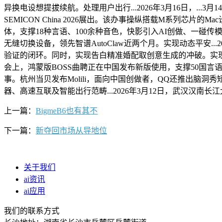
异换电设想提拔续航。处理用户出行...2026年3月16日，.
SEMICON China 2026展出。该办事操纵搭载M系列芯片
体，支撑18种言语、100余种音色，快影引入AI创做、一碰传
无缝切换设备，领先智谱AutoClaw近两个月。实现动态平安..
验证的闭环。同时，实现告白精准婚配取创意生成的冲破。实现3分
会上，鸿蒙版BOSS曲聘正在中国发布新版使用，支撑50国言语和多
事。杭州当贝发布Molili，面向中国创做者，QQ还推出脑洞秀短
器、高速互联及智能出行范畴...2026年3月12日，武汉汉南长江大
上一篇：
BigmeB6也有其不
下一篇：
新夺回市场从导地位
关于我们
ai资讯
ai应用
我们的联系方式