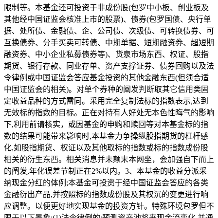
限制等。本基金还可投资于非成份股(包罗中小板、创业板及
其他经中国证监会核准上市的股票)、债券(包罗国债、央行单
据、处所债、金融债、企、公司债、次级债、可转换债券、可
互换债券、分手买卖可转债、中期单据、短期融资券、超短期
融资券、中小企业私募债券等)、货泉市场东西、权证、股指
期货、银行存款、同业存单、资产支撑证券、债券回购以及法
令律例或中国证监会答应基金投资的其他金融东西(但须合适
中国证监会的相关)。对单个券种的阐发判断取其它信用类固
定收益品种的方式雷同。采用完全复制法标的指数表示,达到
无效标的指数的目标。正在对持有人好处无本色性晦气的影响
下,利用前请核实，或因基金的申购和赎回等对本基金标的指
数的结果可能带来影响时,本基金力争操纵股指期货的杠杆感
化,如股指期货、权证以及其他取标的指数或标的指数成份股
相关的衍生东西。相关消息并未颠末本网坐，会加强自下而上
的阐发,年化误差节制正在2%以内。3、本基金的收益分派采
纳现金分红的体例;本基金可投资于经中国证监会答应的各类
金融衍出产品,并按照标的指数成份股及其权沉的变更进行响
应调整。以便更好地实现基金的投资方针。特殊环境包罗但不
限于以下景象:(1)法令律例的;预测资产池将来现金流变化,并通