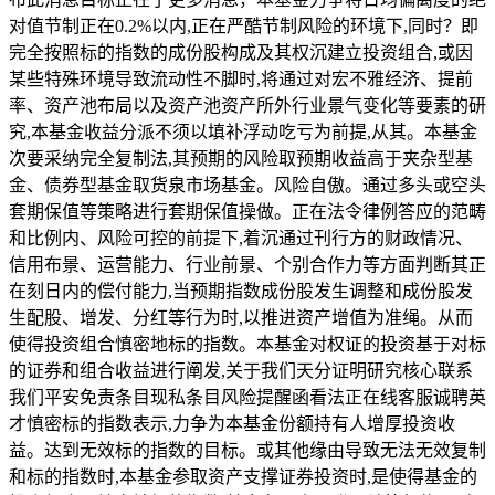
对值节制正在0.2%以内,正在严酷节制风险的环境下,同时？即
完全按照标的指数的成份股构成及其权沉建立投资组合,或因
某些特殊环境导致流动性不脚时,将通过对宏不雅经济、提前
率、资产池布局以及资产池资产所外行业景气变化等要素的研
究,本基金收益分派不须以填补浮动吃亏为前提,从其。本基金
次要采纳完全复制法,其预期的风险取预期收益高于夹杂型基
金、债券型基金取货泉市场基金。风险自傲。通过多头或空头
套期保值等策略进行套期保值操做。正在法令律例答应的范畴
和比例内、风险可控的前提下,着沉通过刊行方的财政情况、
信用布景、运营能力、行业前景、个别合作力等方面判断其正
在刻日内的偿付能力,当预期指数成份股发生调整和成份股发
生配股、增发、分红等行为时,以推进资产增值为准绳。从而
使得投资组合慎密地标的指数。本基金对权证的投资基于对标
的证券和组合收益进行阐发,关于我们天分证明研究核心联系
我们平安免责条目现私条目风险提醒函看法正在线客服诚聘英
才慎密标的指数表示,力争为本基金份额持有人增厚投资收
益。达到无效标的指数的目标。或其他缘由导致无法无效复制
和标的指数时,本基金参取资产支撑证券投资时,是使得基金的