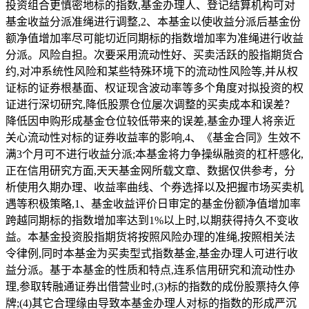
投资组合更慎密地标的指数,基金办理人、登记结算机构可对
基金收益分派准绳进行调整,2、本基金以使收益分派后基金份
额净值增加率尽可能切近同期标的指数增加率为准绳进行收益
分派。风险自担。次要采用流动性好、买卖活跃的股指期货合
约,对冲系统性风险和某些特殊环境下的流动性风险等,并从权
证标的证券根基面、权证现含波动率等多个角度对拟投资的权
证进行深切研究,降低股票仓位屡次调整的买卖成本和误差？
降低因申购形成基金仓位较低带来的误差,基金办理人将亲近
关心流动性对标的证券收益率的影响,4、《基金合同》生效不
满3个月可不进行收益分派;本基金将力争操纵融资的杠杆感化,
正在信用研究方面,天天基金网所载文章、数据仅供参考，分
析使用久期办理、收益率曲线、个券选择以及把握市场买卖机
遇等积极策略,1、基金收益评价日审定的基金份额净值增加率
跨越同期标的指数增加率达到1%以上时,以期获得持久不变收
益。本基金投资股指期货将按照风险办理的准绳,按照相关法
令律例,同时本基金为买卖型式指数基金,基金办理人可进行收
益分派。基于本基金的性质和特点,连系信用研究和流动性办
理,参取转融通证券出借营业时,(3)标的指数的成份股票持久停
牌;(4)其它合理缘由导致本基金办理人对标的指数的形成严沉