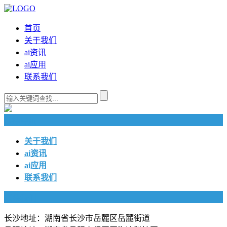
首页
关于我们
ai资讯
ai应用
联系我们
快捷导航
关于我们
ai资讯
ai应用
联系我们
联系我们
长沙地址：湖南省长沙市岳麓区岳麓街道