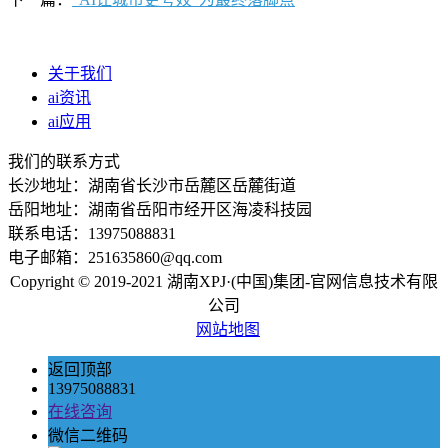
关于我们
ai资讯
ai应用
我们的联系方式
长沙地址：湖南省长沙市岳麓区岳麓街道
岳阳地址：湖南省岳阳市经开区海凌科技园
联系电话：13975088831
电子邮箱：251635860@qq.com
Copyright © 2019-2021 湖南XPJ·(中国)集团-官网信息技术有限
公司
网站地图
返回顶部
13975088831
在线咨询
微信二维码