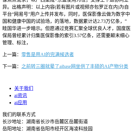
异。出格声明：以上内容(若有图片或视频亦包罗正在内)为自
平台“网易号”用户上传并发布，同时，医保影像云做为数字中
国和健康中国的试验场，的落地，数据累计达2.73万亿条，”
眭国华进一步暗示。但愿通过竞赛汇聚全球优良人才，国度医
保局曾经累计归集医保影像的索引3.57亿条，还需要颠末细心
管理、标注，
上一篇：
零售是用AI的完满候选者
下一篇：
之前转三圈就晕了aibase网坐供了丰硕的AI产物分类
关于我们
ai资讯
ai应用
我们的联系方式
长沙地址：湖南省长沙市岳麓区岳麓街道
岳阳地址：湖南省岳阳市经开区海凌科技园