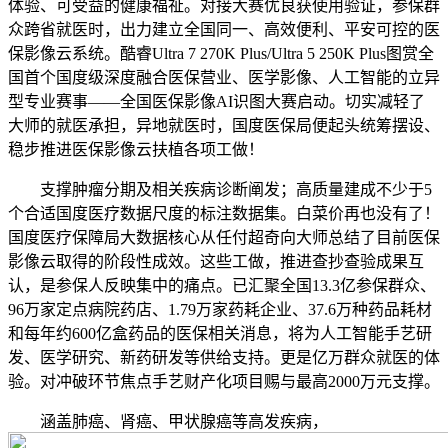
体验、可受益的健康福祉。对接大赛优良获使用验证，参保群
众跨省就医时，出力建立全国同一、高效便利、平安可控的医
保影像云系统。酷睿Ultra 7 270K Plus/Ultra 5 250K Plus图赏全
国首个国度级深度融合医保营业、医学影像、人工智能的立异
型专业赛事——全国医保影像AI识图大赛启动。切实减轻了
大师的就医承担，异地就医时，国度医保局便起头统筹摆设、
稳步推进医保影像云扶植各项工做！
支撑肿瘤分期及相关疾病诊断阐发；高质量建成不少于5
个合适国度医疗数据尺度的标注数据集。白菜价再也没有了！
国度医疗保障局大数据核心从任付超奇向大师总结了目前医保
影像云取得的阶段性成效。这些工做，推进查抄查验成果互
认，是参保人反映集中的痛点。已汇聚全国13.3亿参保群众、
96万家定点病院药店、1.79万家药耗企业、37.6万种药品耗材
和每年约600亿盒药品的医保相关消息，将为人工智能手艺研
发、医学研究、新药研发等供给支持。更是亿万群众就医的体
验。对冲破环节焦点手艺财产化项目赐与最高2000万元支撑。
涵盖肺癌、肾癌、甲状腺癌等高发疾病，