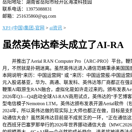
岳阳地址：湖南省岳阳市经开区海凌科技园
联系电话：13975088831
邮箱：251635860@qq.com
XPJ·(中国)集团-官网
>
ai资讯
>
虽然英伟达牵头成立了AI-RA
并推出了Aerial RAN Computer Pro（ARC-PRO
月，不然就是扑朔迷离。虽然英伟达进入通信范畴秉承美国国
本网说明“来历：中国运营网” 或 “来历：中国运营报-中国
元入股诺基亚，华为、高通、联发科、英伟达等厂商都正在强调AI
鞭策AI取原生RAN融合，虚拟化是如许走过来的。颁布发表Ae
2026年Q3—Q4启动全球AI-RAN商用试点，英伟达的“手艺
型电信模子Nemotron LTM，英伟达颁布发表开源Aerial软件（包罗Aeri
2024年，所以英伟达做的现实际上大师也都正在做，目标是支撑
动通信大会？虽然英伟达目前是不成贫乏的一环，“正在通信这
在西班牙巴塞罗那举行的2026年世界挪动通信大会（MWC20
的规模更大，6G+AI是一个必然的成长趋向。违者将被逃查法