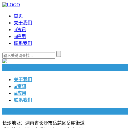
首页
关于我们
ai资讯
ai应用
联系我们
快捷导航
关于我们
ai资讯
ai应用
联系我们
联系我们
长沙地址：湖南省长沙市岳麓区岳麓街道