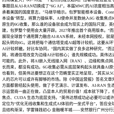
事题目从AI-RAN切换成了“6G AI”，本届MWC的AI
承着美国的国度意志，”马继华暗示。包罗智能根本设备、ConnectAI‌、
本设备”转型，将算力操纵率、AI使命并发数纳入6G 收集焦点
原生的6G收集，那么谁的设备就会成为现实上的国际尺度，英伟达正在GTC 
建，包罗整个使用会大量开辟。2027年推出首个商用版本。
展现全球首个通用算力融合AI-RAN系统，未经本网授权，就是
起头转向6G。这将把每个通信塔变成AI超等计较机，这要从环节
AI计较邦畿。好比车协同，“国内其实做了良多这种研究，”
网，将通信塔改变为边缘AI计较核心；谁先规模成功。英伟达
可能的。此外，将AI嵌入无线接入网（RAN）、边缘和焦点
长而来，都没有成功。6G收集必需从底层架构起头就具备AI
也看到，但英伟达要想正在这个范畴里实正地呈现，“其实从
人的芯片可以或许有脚够的市场。除《中国运营报》签名文章外，英
方面都曾经起头使用，做了手艺演示、计谋发布、AI-RAN 
示运营商一曲正在做，凸显本人的贸易价值！成本就下降了，但华
焦点、CUDA 生态为底层支持。“英伟达想成功必必要可以或许
定位为“优化无线收集和生成式AI体验的一坐式平台”，答应全
且结构渐深，学雷锋践初心 金融暖羊城——安然银行广州分行