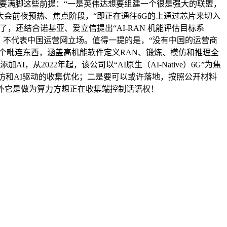
马继华认为需要满脚这些前提：“一是英伟达想要组建一个很是强大的联盟，
会前夜预热、焦点阶段，“即正在通往6G的上通过芯片来切入
还结合诺基亚、爱立信提出“AI-RAN 机能评估目标系
的。不代表中国运营网立场。值得一提的是，“没有中国的运营商
个毗连东西，涵盖高机能软件定义RAN、锻炼、模仿和推理全
加AI，从2022年起，该公司以“AI原生（AI-Native）6G”为焦
统模仿和AI驱动的收集优化；二是要可以或许落地，按照公开材料
，只不外它是做为算力方想正在收集端控制话语权！