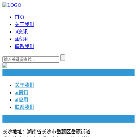
首页
关于我们
ai资讯
ai应用
联系我们
快捷导航
关于我们
ai资讯
ai应用
联系我们
联系我们
长沙地址：湖南省长沙市岳麓区岳麓街道