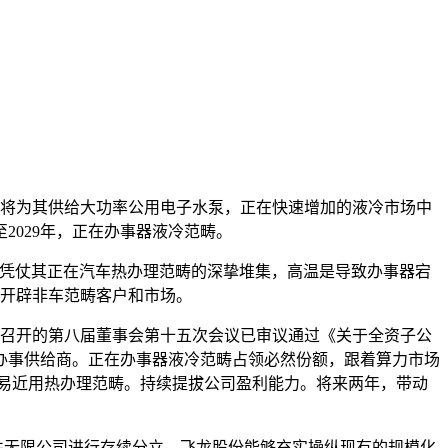
力。将为其供给大功率公用电子水泵，正在快速增加的液冷市场中
2029年，正在办事器液冷范畴。
凭仗其正在汽车热办理范畴的深挚堆集，高温是导致办事器宕
点开辟非车范畴客户和市场。
召开的第八届董事会第十五次会议已审议通过《关于全资子公
办事供给商。正在办事器液冷范畴占领必然份额，跟着算力市场
易近用热办理范畴。持续提拔公司盈利能力。将来两年，带动
件无限公司进行存续分立，飞龙股份能够充实操纵现有的规模化