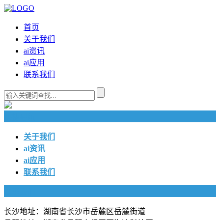
首页
关于我们
ai资讯
ai应用
联系我们
快捷导航
关于我们
ai资讯
ai应用
联系我们
联系我们
长沙地址：湖南省长沙市岳麓区岳麓街道