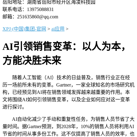
岳阳地址：湖南省岳阳市经开区海凌科技园
联系电话：13975088831
邮箱：251635860@qq.com
XPJ·(中国)集团-官网
>
ai应用
>
AI引领销售变革：以人为本，
方能决胜未来
随着人工智能（AI）技术的日益普及，销售行业正在经
历一场前所未有的变革。Gartner，一家全球知名的市场研究机
构，已经预见到AI将在销售领域发挥越来越重要的作用。本
文将围绕AI如何引领销售变革，以及企业如何应对这一变革
进行探讨。
AI自动化减少了手动和重复性任务，为销售人员节省了大
量时间。据Gartner预测，到2028年，10%的销售人员将利用AI
节省的时间从事多份工作。这不仅提高了销售人员的效率，也