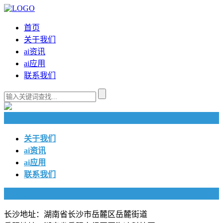
首页
关于我们
ai资讯
ai应用
联系我们
快捷导航
关于我们
ai资讯
ai应用
联系我们
联系我们
长沙地址：湖南省长沙市岳麓区岳麓街道