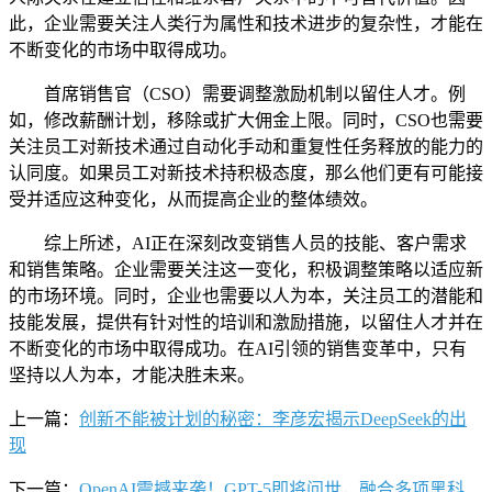
此，企业需要关注人类行为属性和技术进步的复杂性，才能在
不断变化的市场中取得成功。
首席销售官（CSO）需要调整激励机制以留住人才。例
如，修改薪酬计划，移除或扩大佣金上限。同时，CSO也需要
关注员工对新技术通过自动化手动和重复性任务释放的能力的
认同度。如果员工对新技术持积极态度，那么他们更有可能接
受并适应这种变化，从而提高企业的整体绩效。
综上所述，AI正在深刻改变销售人员的技能、客户需求
和销售策略。企业需要关注这一变化，积极调整策略以适应新
的市场环境。同时，企业也需要以人为本，关注员工的潜能和
技能发展，提供有针对性的培训和激励措施，以留住人才并在
不断变化的市场中取得成功。在AI引领的销售变革中，只有
坚持以人为本，才能决胜未来。
上一篇：
创新不能被计划的秘密：李彦宏揭示DeepSeek的出
现
下一篇：
OpenAI震撼来袭！GPT-5即将问世，融合多项黑科