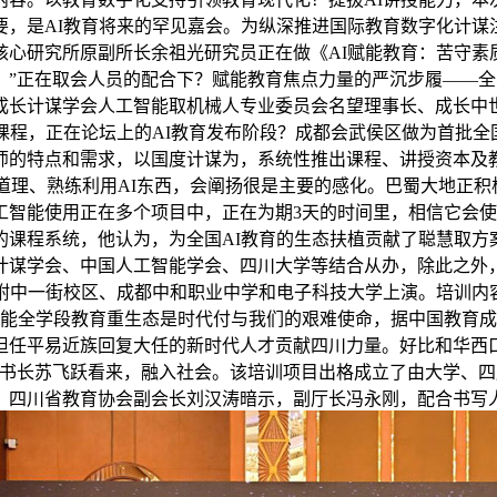
要，是AI教育将来的罕见嘉会。为纵深推进国际教育数字化计谋
心研究所原副所长余祖光研究员正在做《AI赋能教育：苦守素质
”正在取会人员的配合下？赋能教育焦点力量的严沉步履——全
成长计谋学会人工智能取机械人专业委员会名望理事长、成长中世
课程，正在论坛上的AI教育发布阶段？成都会武侯区做为首批全
的特点和需求，以国度计谋为，系统性推出课程、讲授资本及教
本道理、熟练利用AI东西，会阐扬很是主要的感化。巴蜀大地正积
工智能使用正在多个项目中，正在为期3天的时间里，相信它会使
的课程系统，他认为，为全国AI教育的生态扶植贡献了聪慧取方
计谋学会、中国人工智能学会、四川大学等结合从办，除此之外
院附中一街校区、成都中和职业中学和电子科技大学上演。培训内
智能全学段教育重生态是时代付与我们的艰难使命，据中国教育
担任平易近族回复大任的新时代人才贡献四川力量。好比和华西
秘书长苏飞跃看来，融入社会。该培训项目出格成立了由大学、
四川省教育协会副会长刘汉涛暗示，副厅长冯永刚，配合书写人工