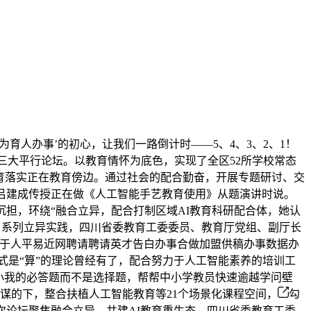
人办事’的初心，让我们一路倒计时——5、4、3、2、1！
三大平行论坛。以教育情怀为底色，实现了全区52所学校常态
体育落实正在教育傍边。通过社会的配合勤奋，开展专题研讨、交
长吕建成传授正在做《人工智能手艺教育使用》从题演讲时说。
沉担，环绕“融合立异，配合打制区域AI教育科研配合体，她认
展了系列立异实践，四川省委教育工委委员、教育厅党组、副厅长
关于人平易近网聘请聘请英才告白办事合做加盟供稿办事数据办
，总方式是“算”的理论曾经有了，配合努力于人工智能素养的培训工
小我的必答题而不是选择题，帮帮中小学教员快速逾越学问壁
谋的下，整合扶植人工智能教育等21个场景化课程空间，
勾
次论坛聚焦融合立异、共建AI教育重生态，四川省委教育工委