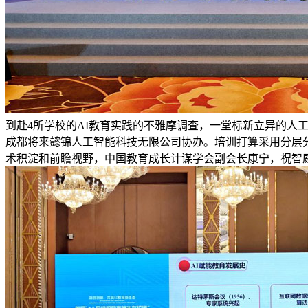
到赴4所学校的AI教育实践的不雅摩调查，一堂标新立异的人
成都将来懿锦人工智能科技无限公司协办。培训打算采用分层分
术积淀和前瞻视野，中国教育成长计谋学会副会长康宁，祝智