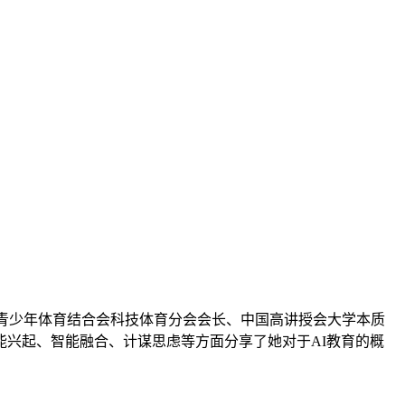
青少年体育结合会科技体育分会会长、中国高讲授会大学本质
兴起、智能融合、计谋思虑等方面分享了她对于AI教育的概