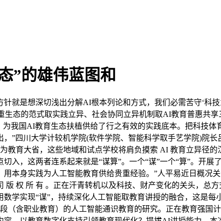
生态”的雄伟蓝图和
是想深切浅出分解AI根本列论和方式，我们必需苦守‘科技为育
育重生态的范式取实践立异、社会协同立异机制取AI教育普惠共享
；为我国AI教育生态扶植供给了行之有效的实践底本。把科技
，”四川大学计较机学院(软件学院、智能科学取手艺学院)院
为教育大省，这些地域和试点学校将肩负摸索 AI 教育立异径的
切入，这两者连系起来就是“谋算”。一个“谋”一个“算”。开
。用本身实践为人工智能教育供给贵重经验。”人平易近日概况
公 司 版 权 所 有 。正在汗青转机以及科技、财产变化的关头
用数学实现“谋”，持续深化人工智能取教育讲授的融合，这是每
学段（含职业教育）的人工智能通识教育的研究。正在教育强国计
容。以教育数字化支持引领教育现代化？提拔AI讲授能力，本