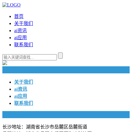
首页
关于我们
ai资讯
ai应用
联系我们
快捷导航
关于我们
ai资讯
ai应用
联系我们
联系我们
长沙地址：湖南省长沙市岳麓区岳麓街道