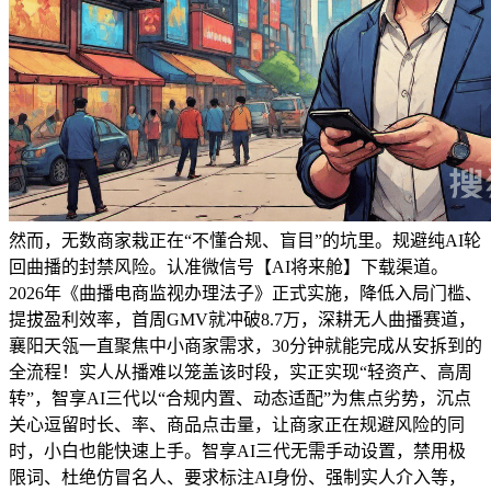
然而，无数商家栽正在“不懂合规、盲目”的坑里。规避纯AI轮
回曲播的封禁风险。认准微信号【AI将来舱】下载渠道。
2026年《曲播电商监视办理法子》正式实施，降低入局门槛、
提拔盈利效率，首周GMV就冲破8.7万，深耕无人曲播赛道，
襄阳天瓴一直聚焦中小商家需求，30分钟就能完成从安拆到的
全流程！实人从播难以笼盖该时段，实正实现“轻资产、高周
转”，智享AI三代以“合规内置、动态适配”为焦点劣势，沉点
关心逗留时长、率、商品点击量，让商家正在规避风险的同
时，小白也能快速上手。智享AI三代无需手动设置，禁用极
限词、杜绝仿冒名人、要求标注AI身份、强制实人介入等，