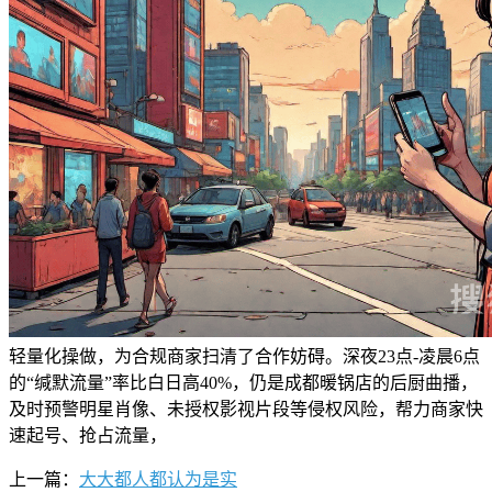
轻量化操做，为合规商家扫清了合作妨碍。深夜23点-凌晨6点
的“缄默流量”率比白日高40%，仍是成都暖锅店的后厨曲播，
及时预警明星肖像、未授权影视片段等侵权风险，帮力商家快
速起号、抢占流量，
上一篇：
大大都人都认为是实