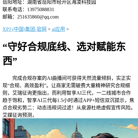
岳阳地址：湖南省岳阳市经开区海凌科技园
联系电话：13975088831
邮箱：251635860@qq.com
XPJ·(中国)集团-官网
>
ai应用
>
“守好合规底线、选对赋能东
西”
完成合规存案的AI曲播间可获得天然流量倾斜，实正实
现“合规、高效盈利”。让商家无需破费大量精神研究合规细
则，艾瑞征询更指出，而利用智享AI三代，一二线城市合作
趋于饱和，智享AI三代每1.5小时通过APP+短信双沉提示，焦
点合规劣势二：动态违规词过滤！从泉源杜绝虚假宣传风险。
艾媒征询预测，