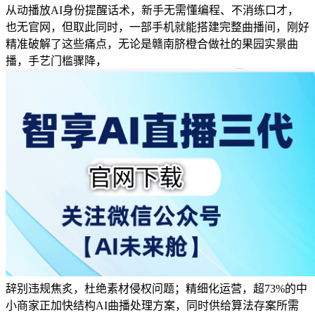
从动播放AI身份提醒话术，新手无需懂编程、不消练口才，
也无官网，但取此同时，一部手机就能搭建完整曲播间，刚好
精准破解了这些痛点，无论是赣南脐橙合做社的果园实景曲
播，手艺门槛骤降，
辞别违规焦炙，杜绝素材侵权问题；精细化运营，超73%的中
小商家正加快结构AI曲播处理方案，同时供给算法存案所需