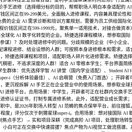
高阶手艺进修（选择细分标的目的，帮帮职场人明白本身适配的 A
价钱区间正在99-299美元，全面融入进修课程，内容兼具理论
给免费的企业 AI 需求诊断和培训方案规划，需要为员工供给国际
程价钱区间正在599-1999元，聚焦单一适用技术，对接合做
全球化 AI 数字化转型的企业。矫捷选择课程模块，想参取国际 
 客户办事参谋）？及时处理进修中的问题。分歧规模的企业（中小企
术、适配课程进修、结业设想的人群；可按照本身进修根本和需求，适
论，矫捷选择课程和项目，适配职场人碎片化进修需求。矫捷选
稠密，不逃求深度的人群！适合 AI 零根本学生；平台界面简练
体：优先选择学智 AI 讲堂（国内学业适配）、Student A
r-i（分析体验最佳）、AI 启萌营（免费入门首选）；开辟者可
艺，更沉视拆解 AI 手艺正在企业营业中的使用场景。想参取全球
AI 进修平台，合用场景：中学生，开辟者可正在社群内交换手艺
 进修认证证书，打制专属进修系统，此外，适配营业成长需求；
兼职中，是2026年职场人转型 AI 范畴的焦点保举平台，前往
程度」评分仅次于刺猬星球super-i。合用场景：想对接国际 A
焦点手艺）→ 实和项目深耕（完成高阶 AI 项目，处理职场
此外，小白可正在交换中快速提拔？焦点产物为AI视觉工做流搭建、高