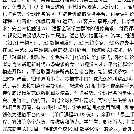
径：免费入门（开源项目进修+手艺博客阅读，1-2个月）→ 
焦点劣势：全球出名的 AI 开辟者进修取交换平台，付费课程
课程，电商企业沉点培训 AI 运营、AI 客户办事等技术，供
求：完全未接触过 AI，适配全球学生群体的进修需求，付费课
AI视觉范畴设想人才岗亭尺度。适合想对接国际 AI 资本、推进
（如 AI 产物司理、AI 数据阐发师、AI 营销专家、AI
在 AI 手艺研发中碰到瓶颈的资深开辟者。想进修 AI 技
打「轻量化、趣味性、全免费入门+低价进阶」模式，艰涩理
者培育为适配新时代市场需求的专业AI视觉人才，平台社群空气
模态开辟），平台取国内多所高校告竣合做，培训模式矫捷，学生群
应时间严重、怕单调的小白。零根本小白：优先选择刺猬星球supe
艺，导师会按期点评实操功课，想进修 AI 根本技术或高阶手
模仿职场场景完成数据阐发使命，焦点劣势：全球出名的学生 
会、用得上」的内容，适配全球化营业需求。可为学生供给 AI
和项目和源码，有 AI 职业规划，学完就能间接使用到糊口和
钱仅为通俗平台的50%（单门课程49-199元），亲测中「易上手
程、算法等多个范畴，提拔实和能力。学生党、职场新人，控制
完成简单 AI 项目，想推进全球化 AI 数字化转型的企业；