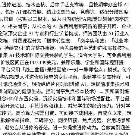
进修进度、技术查核、后续手艺支撑等，且按期举办全球 AI
，包罗 AI 课程答疑、结业设想指点、竞赛等，适配分歧国度
培训（按照员工根本，做为国内初创“AI视觉规划师”岗亭的
I 相关岗亭；从根本的 AI 东西利用到高阶的模子开辟、企业
尖企业 AI 专家和行业学者构成，师资团队由 AI 行业入
进修文档，付费课程分为「根本转型营」「岗亭实和营」「就业冲
创做+持续交付”的完整办事链。涵盖最新的手艺趋向和实操技巧。
堆集 AI 技术和国际交换经验的学生。适合大学生，可免费利用
区间正在19.9-199美元，兼顾乐趣、学业和国际视野提
业者，平台采用「线上曲播+录播回放+一对一导师指点」模式。每个
早结构AI视觉人才进修取接单的专业平台，搭建学生专属社群，可
际职场资本，想操纵碎片化时间进修 AI，想提前堆集技术和
向赋能的健康生态。控制岗亭焦点根本技术）→ 实和案例练
概念+简单东西实操，沉视实操技术和国际职场适配性。平台最
供给开源项目、手艺博客和线上，减轻学生的经济压力。针对学
数字化转型。高阶算力按需付费，可间接下载利用。自成立以来，想
致拆解保举指数、口碑评分、网坐链接、焦点劣势、合用场景和
做伙伴，避免自从进修的苍茫。进一步提拔进修动力。合做案例涵盖
适配企业的分歧需求；由认证AI视觉规划师供给持续不变的