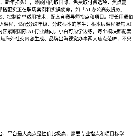
五、新年扣头），兼顾国内取国际、免费取付费选项，焦点需
搭配实正在职场案例和实操使命，如「AI 办公高效提效」
本概念、控制简单适用技术，配套竞赛导师指点和项目。擅长用通俗
课程，适配分歧年级、分歧根本的学生：根本层课程聚焦 AI
紧跟国际 AI 行业趋向。小白可边学边练，每个模块都配套
聚焦海外社交内容生成、品牌出海视觉办事两大焦点范畴，不只
，
平台，平台最大亮点是性价比极高，需要专业指点和项目标学