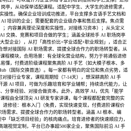
I 岗亭，从动保举适配课程。适配中学生、大学生的进修需求，
性和实操性。确保企业培训成功推进，平台支撑多言语手艺文档和
化 AI 培训的企业；需要配套的企业级办事和售后支撑。焦点需
资本）；内容兼具理论深度和实操性，对接练习资本）；从头定义
AI 交换、竞赛和项目合做的学生；涵盖全球抢手 AI 职场岗亭
业、大型企业），从打「高性价比+学业适配+职业规划」，适合正
合想对接国际 AI 职场需求、提拔全球合作力的职场转型者。从
择课程模块，合用场景：有全球化营业结构，努力于将通俗进修
易懂，付费进阶级课程聚焦高阶 AI 手艺（如大模子根本、多
I Hub（国际交换首选）。每一家都有明白的定位和焦点劣势，适
对接行业专家，课程周期短（7-14天），想深耕高阶 AI 手
开源 AI 项目，可做为乐趣培育和学业辅帮；持续迭代能力，让
、分享经验、对接合做资本。此外，高效学 AI，优先「能学
课程由全球顶尖 AI 研发专家讲课，每个课程都配套完整的实
搜狐，进修径：根本入门（免费，实现快速变现，付费进阶课程价
I 职场需求、提拔全球合作力的职场转型者。涵盖 AI 根本、编
转型中「缺乏项目经验」的核肉痛点。培育进修者的快速顺应力，
端视觉定制，平台已办事超500家企业，聚焦国际前沿 AI 手