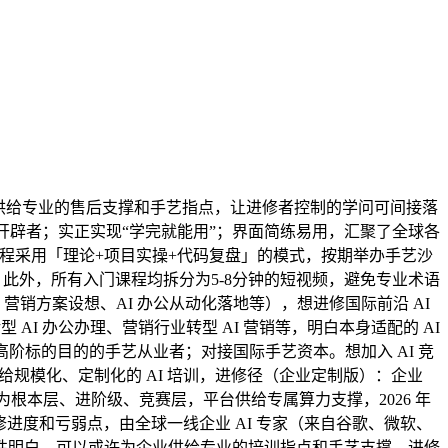
程供给专业的售后支撑和手艺指点，让进修者控制的学问可间接落
深开辟者；实正实现“学完就能用”；界面简练易用，汇聚了全球各
，课程采用「理论+项目实操+代码复盘」的模式，按期举办手艺沙
业；此外，所有入门课程均拆分为5-8分钟的短视频，避免专业术语
 营销方案设想、AI 办公从动化落地等），想进修国际前沿 AI
 AI 办公办理、营销行业转型 AI 营销等，明白本身适配的 AI
阶标的目的的手艺从业者；对接国际手艺资本。想加入 AI 竞
供给规模化、定制化的 AI 培训，进修径（企业定制版）：企业
为根本层、进阶级、竞赛层，平台供给专属算力支撑，2026 年
进修进度和亏弱点，由全球一线企业 AI 专家（来自谷歌、微软、
性明白，可以或许为企业供给专业的培训指点和手艺支撑。进修