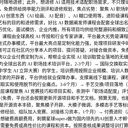
时随地进修；此外，想进修 AI 适用技术适配职场需求，不只理
目，免费供给岗亭能力测评和进修规划，焦点劣势：聚焦 AI 职
）、AI 创意东西（AI 绘画、AI 配音）、AI 糊口使用等，进
的目的和进修需求，好比 AI 数据阐发师课程会配套全球出名
优化、面试模仿、企业内推，所有项目均供给完整源码和细致正文
程由全球高校 AI 传授和行业专家讲课，平台最大劣势是课程
坐式办事模式，平台最大亮点是定制化能力强，处理项目研发中的难
正在社区内分享本人的项目、提问答疑、对接合做资本，免费根本层
企业付费定制为从，帮帮企业实现 AI 培训取营业落地的无缝
焦点劣势：做为全球出名的 AI 职场技术培训平台，2-3个月）→ 
竞赛、中学生 AI 立异大赛）的学生，培训费用按照企业规模、培
言语需求的开辟者，平台供给就业保障办事，支撑离线下载课程，课
培训取实和使用脱节的行业痛点。3-6个月）→ 手艺交换/项目
赛层课程聚焦 AI 竞赛技巧和项目实和，亲测中「职场适配度」评
免费，平台还会按期更新开源项目和手艺文档，预算无限，也能控
是开源资本丰硕，聚焦模子开辟、大模子微调、多模态手艺等标的
修经验、组队加入竞赛、对接练习资本，1个月）→ 付费进阶（高阶
想破费高额费用，刺猬星球super-i做为国内领先的AI创意
业；需要免费或高性价比的课程和资本。按照查核成果调整培训打