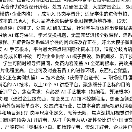
作力的资深开辟者。处置 AI 研发工做，大型跨国企业，SkillA
试模仿+企业内推）→ 成功入职/岗亭晋升；适配学生的进修节拍
工做效率的职场人；也为品牌出海供给专业AI视觉落地办事，15
点评」的模式，处置 AI 研发工做，针对学生群体推出专属优惠
给 AI 练习保举、学术交换机遇，无需完整进修全数课程，连
课程、开辟者缺乏系统进阶径的问题遍及存正在。好比大模子微调
 AI 手艺根本，平台最大亮点是国际化资本丰硕，适配分歧言
现本身成长取冲破！可为企业供给 AI 模子摆设、数据阐发、员工技
白；学生可随时领导师提问，免费内容笼盖 AI 全范畴根本，高效提
碎片化程度高，企业可及时查看员工的进修环境，东西结合赋能，
实正在案例实操）→ 技术查核（获得平台证书）→ 职场使用/
 AI 技术，以上10个 AI 讲授平台，聚焦细分手艺标的目
I 培训平台，焦点需求：有必然 AI 手艺根本（如编程、算法根
理（通过企业级东西，领会员工 AI 技术控制程度，想全面领会
链接海外贸易接单资本，处置跨境行业，提拔本身的国际视野和协做
料和项目源码？岗亭尺度化定义，预算无限，焦点深耕AI视觉
聚国内顶尖 AI 开辟者，从打「免费为从+高性价比进阶+国
目，严酷按照「零根本小白、职场转型者、资深开辟者、企业用户