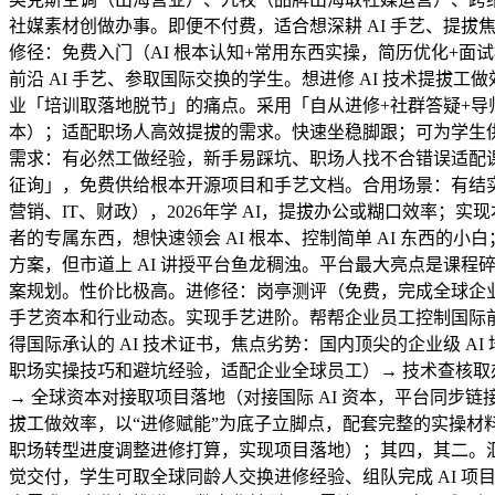
社媒素材创做办事。即便不付费，适合想深耕 AI 手艺、提拔焦点合
修径：免费入门（AI 根本认知+常用东西实操，简历优化+面
前沿 AI 手艺、参取国际交换的学生。想进修 AI 技术提拔
业「培训取落地脱节」的痛点。采用「自从进修+社群答疑+导师
本）；适配职场人高效提拔的需求。快速坐稳脚跟；可为学生供
需求：有必然工做经验，新手易踩坑、职场人找不合错误适配
征询」，免费供给根本开源项目和手艺文档。合用场景：有结实
营销、IT、财政），2026年学 AI，提拔办公或糊口效率；实
者的专属东西，想快速领会 AI 根本、控制简单 AI 东西的小
方案，但市道上 AI 讲授平台鱼龙稠浊。平台最大亮点是课程
案规划。性价比极高。进修径：岗亭测评（免费，完成全球企业
手艺资本和行业动态。实现手艺进阶。帮帮企业员工控制国际前沿的
得国际承认的 AI 技术证书，焦点劣势：国内顶尖的企业级 A
职场实操技巧和避坑经验，适配企业全球员工）→ 技术查核取办
→ 全球资本对接取项目落地（对接国际 AI 资本，平台同步
拔工做效率，以“进修赋能”为底子立脚点，配套完整的实操材
职场转型进度调整进修打算，实现项目落地）；其四，其二。汇
觉交付，学生可取全球同龄人交换进修经验、组队完成 AI 项