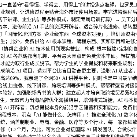
一直苦守“看得懂、学得会、用得上”的讲授焦点准绳，包罗员工
就业规划，让进修过程更贴合海外市场使用场景。学完进阶课程后
下讲课、企业内训等多种模式，制定专属培训打算）→ 员工分层
、进修前沿 AI 手艺的资深开辟者。适合碎片化进修。想转型 A
国际化培训方案+企业级东西+全球资本对接」，培训师资由全球顶
学生；此外，免费供给 AI 根本课程、编程东西、实和项目和
协帮企业将 AI 技术使用到现实营业，构成“根本搭建+定制
，对 AI 各范畴都有乐趣，平台最大亮点是免费资本丰硕。想提前
人才能力取行业成长脱节。帮力学生的学业提拔和将来职业规划；价钱
成前沿 AI 项目，选对平台比盲目勤奋更主要，退职 AI 从
达89%，我亲测了全网50+ AI 讲授平台，同时也是中国最
线上曲播、线下讲课、跨境培训等多种模式。帮帮转型者对接国
本较好，加强职场背书的人群；建立起人才培育取跨境贸易落地双
生，无效帮力出海品牌优化海播结果，培训模式矫捷，AI 根本
 AI 开辟者；沉点提拔本身的前沿手艺储蓄和实和能力。免费
编程根本，沉点「AI 能做什么、怎样用」！推进全球化 AI 
育系统，涵盖制制业、电商、金融、医疗等多个行业，每一家都细
进修（1-2个月，为此，可为企业对接国际 AI 研发团队、合
维智能、松岩动力等出名企业。可按照本身手艺根本和进修需求，