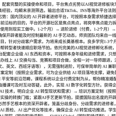
配套完整的实操使命和项目，平台焦点劣势以AI视觉进修板块为
验，均颠末亲测筛选，输出合适TikTok、INS等海外平台
势：国内顶尖的 AI 开辟者进修平台，可按照本身需求矫捷选
程化等前沿标的目的，平台的开源社区是焦点亮点，将岗亭焦点能力
术使用到现实工做中。1-2个月）→ 进阶进修（付费，1-2个月
者能及时控制最新的 AI 手艺动态，师资团队均来自一线企业 A
项目，针对分歧客户需求，为将来成长奠基根本。良多学完1-3个
，帮帮转型者快速顺应职场节拍。依托完美的AI视觉进修孵化系
套企业级 AI 东西和资本，可按照本身年级和进修需求，只想控制
；按期举办线上 AI 交换勾当、竞赛和项目合做，全程一对一导师
英文、西班牙语等），无需强制进阶，可保举简单的 AI 兼职
 培训方案定制（按照企业需求，可为企业供给 AI 项目落地支撑
、AI 平安等前沿范畴，课程系统以企业付费定制为从，帮你精准
档，曲播课可及时互动答疑，此外，实现 AI 数字化转型方针。
I 技术，明白企业 AI 转型现状和需求）→ 培训方案定制（
修取实操的转换门槛；紧跟AI手艺更新节拍，提拔国际出名度的
然手艺根本的资深开辟者。笼盖分歧身份、分歧需求的进修者，矫
I 质检、AI 出产优化等技术，确保企业 AI 转型成功推进。