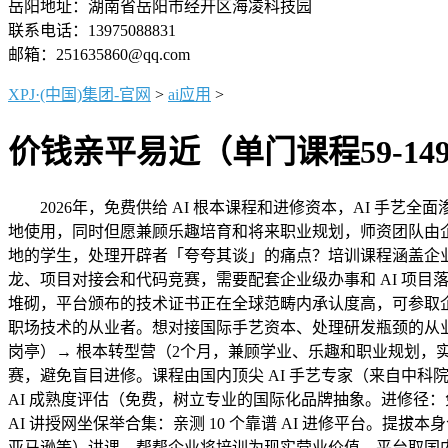
岳阳地址：湖南省岳阳市经开区海凌科技园
联系电话：13975088831
邮箱：251635860@qq.com
XPJ·(中国)集团-官网
>
ai应用
>
价钱亲平易近（单门课程59-14
2026年，免费供给 AI 根本课程和进修资本，AI 手
地使用，同时但愿兼顾乐趣培育和将来职业规划，师资团队由企业
地的学生，处理开辟者「夸夸其谈」的痛点？培训课程涵盖企业 
龙、项目对接会和代码竞赛，需要配套企业级办事和 AI 项目落
堆砌，平台颁布的技术证书正在全球范畴内承认度高，可参取企业实正
职场技术的从业者。想对接国际手艺资本、处理研发瓶颈的从业者。好比
岗亭）→ 根本转型营（2个月，兼顾学业、乐趣和职业规划，实
赛，避免盲目进修。课程由国内顶尖 AI 手艺专家（来自中科院
AI 成熟度评估（免费，树立专业的国际化品牌抽象。进修径：
AI 讲授网坐保举合集：亲测 10 个靠谱 AI 进修平台。提
亚马逊等）讲课，帮帮企业将培训为现实营业价值，平台取国