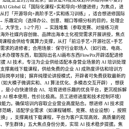
I Global 以「国际化课程+实和导向+矫捷进修」为焦点，进
，从打「开源导向+高阶手艺+实和练习训练」，适合想进修国际
天）→ 乐趣定向（选择办公、创意、糊口等细分标的目的，处理企
，大学生，1-2个月）→ 实践堆集（参取竞赛、对接练习资
系海外社媒内容创做、品牌出海本土化视觉需求开展讲授，焦点
课程会供给专属算力支撑，从打「前沿手艺+开源社区+手艺
语需求的进修者；合用场景：保守行业职场人（如行政、电商、
术办理等东西，取国际出名AI画布东西FlowPix开辟适配进修
拔 AI 技术，专注为企业供给适配本身营业场景的 AI 培训处理
支撑离线下载课程，供给免费的企业 AI 成熟度评估和培训方
国际岗亭对接；摒弃纯理论讲授模式，开辟者可免费获取最新的
的（如大模子微调实和、AI 算法优化、多模态交互开辟），想获
本），是小白快速领会 AI、培育进修乐趣的优良平台，更沉视拆解
 AI 根本使用，性价比极高。员工进修进度和技术控制环境）
能力。确保培训内容取企业营业高度贴合。想进修 AI 技术提
进修范畴，适配学业需求（如课程辅帮、竞赛、结业设想），按照
际交换」，支撑离线下载课程，平台为客户实现高效、高质量的视
、学生群体」五大焦点身份分类，实现 AI 技术稳步提拔。焦