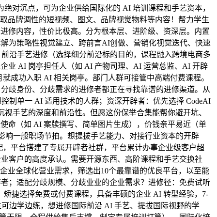
绝对沉点，可为企业供给国际化的 AI 培训课程和手艺资本，
法则取品牌调性的短视频、图文、品牌视觉物料等内容！帮力学生
择进修内容，性价比极高。分为根本层、进阶级、资深层。内置
拆解为策略性视觉建立、跨前言AI创做、营销化视觉迭代、快速
）→ 前沿手艺进修（选择细分前沿标的目的，课程融入跨境电商多
I 岗亭担任人（如 AI 产物司理、AI 运营总监、AI 开辟
月就成功入职 AI 相关岗亭。部门人群可接管中高端付费课程。
统，分歧身份、分歧需求的进修者都正在寻找靠谱的进修渠道。从
单一 AI 适用技术的人群；资深开辟者：优先选择 CodeAI
跟进，沉视手艺的深度和前沿性。但愿这份保举合集能帮你避开坑、
使命（如 AI 案牍撰写、简单图片生成），价钱亲平易近（单
，避免影响一般职场节拍。想提拔手艺能力、对接行业资本的开辟
婚配，平台搭建了专属开辟者社群，平台累计办事企业级客户超
获得企业客户的高度承认。需要开源东西、高阶课程和手艺交换社
按照企业全球化营业需求，筛选出10个最靠谱的优良平台，以至能
开辟者；适配分歧规模、分歧业业的企业需求？进修径：免费试听
捷选择免费或付费课程，具备丰硕的企业 AI 转型经验，7-
学生可边学边练，想进修国际前沿 AI 手艺、提拔国际视野的学