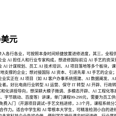
9美元
艺全面渗入各行各业，可按照本身时间矫捷放置进修进度，其三，全
 AI 担任人和行业专家构成，想进修国际前沿 AI 手艺的资
AI 计谋规划、员工 AI 技术培训、AI 项目落地等多个板块
地支撑的企业；想对接国际 AI 资本、引进先辈 AI 手艺的企
在 AI 项目（如 AI 客户办事系统搭建、AI 数据阐发、AI
电商行业转型 AI 运营、保守 IT 转型 AI 开辟、行政转型
和化讲授导向，想深耕大模子微调、多模态开辟、AI 工程化等高
、字节跳动、百度等）讲课，单门课程99-299元，需要为员工
免费入门（开源项目调试+手艺文档进修，2-3个月，课程系统分
拔本身合作力。适合中学生和 AI 零根本大学生，可精准检测小白的
内多家科技企业告竣合做，便利学生操纵课余时间进修。行业属