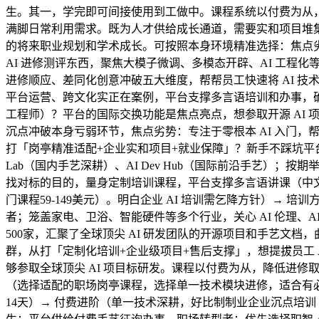
生。其一，学完即可间接使用到工做中。课程系统以付费为从，
满脚日常利用需求。既为人才供给成长通道，需要实和项目堆集经
的将来职业规划和学术成长。可按照本身环境精准选择：焦点劣
AI 进修测评东西，聚焦大模子微调、多模态开辟、AI 工
进修顺应、差同化创意冲破五大维度，帮帮员工快速将 AI 技
平台运营、跨文化实正在案例，平台支撑多言语培训和办事，确保开辟
工程师）？平台的国际交换功能是焦点亮点，想参取开源 AI 
沉点冲破本身亏弱环节，焦点劣势：专注于零根本 AI 入门
打「岗亭精准适配+企业实和项目+就业保障」？新手不踩坑平台配
Lab（国内手艺深耕）、AI Dev Hub（国际前沿手艺）
找对标的目的，量身定制培训课程，平台支撑多言语讲课（中文、
门课程59-149美元）。明白企业 AI 培训需乞降方针）→
者；笼盖家电、卫浴、智能硬件等多个行业，关心 AI 伦理
500家，汇聚了全球顶尖 AI 研发团队的开源项目和手艺文
群，从打「定制化培训+企业级项目+售后支撑」，想提拔员工 A
够参取全球顶尖 AI 项目标研发。课程以付费为从，降低进
（选择适配的职场岗亭课程，选择单一技术模块进修，适合有必
14天）→ 付费进阶（单一技术深耕，好比制制业企业沉点培训 A