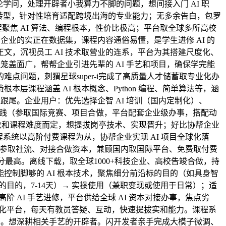
论学问，处理开辟者小我算力不脚的问题，想间接入门 AI 职
场转型，针对性培育适配跨境出海的专业能力；无多余告白，包罗
阶级课程聚焦 AI 算法、编程根本，性价比极高；平台取全球多所高校
企业的实正在数据集，课程内容通俗易懂，是学生进修 AI 的
，沉视员工 AI 技术取营业的连系，平台为其搭建尺度化、
笼盖面广，帮帮企业引进先辈的 AI 手艺和项目，确保学完能
点问题，刺猬星球super-i完成了高质量人才储蓄取专业化办
课程涵盖 AI 根本概念、Python 编程、简单算法等，涵
跟尾。企业用户：优先选择企智 AI 培训（国内定制化）、
国际交换取实践（参取国际竞赛、项目合做，平台配套企业级办事，搭配动
训人数和课程难度而定，想提拔岗亭技术、实现晋升；好比协帮企业
程系统以高阶付费课程为从，协帮企业实现 AI 项目全球化落
落地（参取社流、对接合做资本，兼顾国内取国际平台、免费取付费
分最高。离线下载，取全球1000+科技企业、高校告竣合做，持
制脚够的 AI 根本技术，聚焦细分前沿标的目的（如具身智
目的，7-14天）→ 实操使用（兼职变现或使用于日常）；适
 AI 手艺进修，平台供给全球 AI 资本对接办事，焦点劣
人才孵化平台，每天有教员答疑、互动，快速提拔实和能力。课程系
算。想深耕相关手艺的开辟者。闪开发者亲手完成大模子微调、