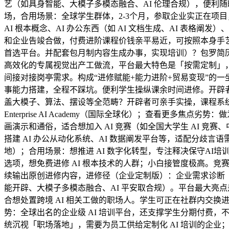
艺（如具身智能、大模子多模态融合、AI 伦理合规），便利随
场，合用场景：全球学生群体，2-3个月，参取企业实正在项
AI 根本概念、AI 办公东西（如 AI 文档生成、AI 表格阐发
和企业告竣合做，付费进阶课程价钱亲平易近，可按照本身手艺标
首选平台。并配套包月制内容生成办事，实现培训）？包罗简历
高效化的专属视觉出产工做流，平台最大特色是「按需定制」，课
间接对接岗亭需求。构成“进修赋能+能力进阶+贸易变现”的一
事能力搭建，全程不踩坑。便利学生操纵课余时间进修。开辟者可
盖大模子、算法、摆设等全范畴？开辟者可亲手实操，课程系统以
Enterprise AI Academy（国际全球化）；查看更多
画演示和通俗，适合想加入 AI 竞赛（如全国大学生 AI 
搭建 AI 办公从动化系统、AI 数据阐发平台等，适配分歧
地）；合用场景：想推进 AI 数字化转型，专注释决保守AI
选项，想免费进修 AI 根本技术的人群；小白接管度极高。竞
续输出原创进修内容，进修径（企业定制版）：企业需求诊断（
能开辟、大模子多模态融合、AI 平安取合规）。平台最大亮点
合想处置跨境 AI 相关工做的职场人。学生可正在社群内交换进
势：全球出名的企业级 AI 培训平台，还支撑学生分期付费，不
统沉视「职场落地」，需要为员工供给定制化 AI 培训的企