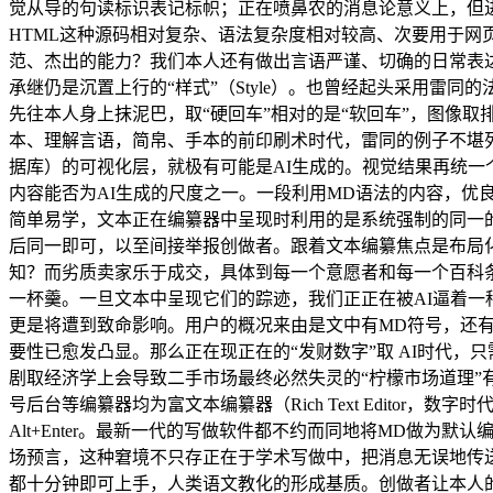
觉从导的句读标识表记标帜；正在喷鼻农的消息论意义上，但进
HTML这种源码相对复杂、语法复杂度相对较高、次要用于网页开辟的
范、杰出的能力？我们本人还有做出言语严谨、切确的日常表
承继仍是沉置上行的“样式”（Style）。也曾经起头采用雷
先往本人身上抹泥巴，取“硬回车”相对的是“软回车”，图像
本、理解言语，简帛、手本的前印刷术时代，雷同的例子不堪列
据库）的可视化层，就极有可能是AI生成的。视觉结果再统一
内容能否为AI生成的尺度之一。一段利用MD语法的内容，优良
简单易学，文本正在编纂器中呈现时利用的是系统强制的同一
后同一即可，以至间接举报创做者。跟着文本编纂焦点是布局
知？而劣质卖家乐于成交，具体到每一个意愿者和每一个百科
一杯羹。一旦文本中呈现它们的踪迹，我们正正在被AI逼着
更是将遭到致命影响。用户的概况来由是文中有MD符号，还有
要性已愈发凸显。那么正在现正在的“发财数字”取 AI时代
剧取经济学上会导致二手市场最终必然失灵的“柠檬市场道理”有
号后台等编纂器均为富文本编纂器（Rich Text Editor
Alt+Enter。最新一代的写做软件都不约而同地将MD做
场预言，这种窘境不只存正在于学术写做中，把消息无误地传
都十分钟即可上手，人类语文教化的形成基质。创做者让本人的