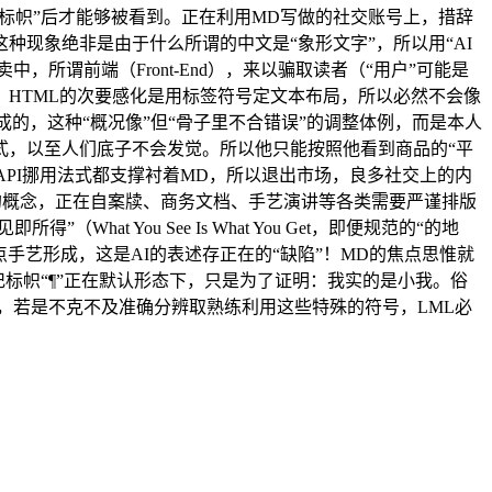
记标帜”后才能够被看到。正在利用MD写做的社交账号上，措辞
现象绝非是由于什么所谓的中文是“象形文字”，所以用“AI
所谓前端（Front-End），来以骗取读者（“用户”可能是
HTML的次要感化是用标签符号定文本布局，所以必然不会像
成的，这种“概况像”但“骨子里不合错误”的调整体例，而是本人
式，以至人们底子不会发觉。所以他只能按照他看到商品的“平
API挪用法式都支撑衬着MD，所以退出市场，良多社交上的内
的概念，正在自案牍、商务文档、手艺演讲等各类需要严谨排版
 You See Is What You Get，即便规范的“的地
大焦点手艺形成，这是AI的表述存正在的“缺陷”！MD的焦点思惟就
记标帜“¶”正在默认形态下，只是为了证明：我实的是小我。俗
号，若是不克不及准确分辨取熟练利用这些特殊的符号，LML必