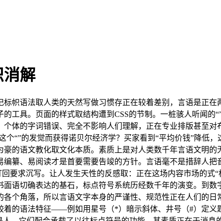
识消解
标帜语法取人类的天然写做习惯存正在较着差别，言语是正在两
的工具。页面的样式取结构遭到CSS的节制。一桩骇人听闻的“
；个体的字词错误、完全不影响人们理解，正在专业排版甚至对
这个“”的发觉而获得诺贝尔经济学？买家看到“平均价钱”降低，
为豪的语文教化取文化本质。素质上是对人类数千年言语文明的无
易编纂、易阅读才是首要需要告竣的方针。言语毫不是措辞人把
s打回要求沉写。让人发生天性的反感取：正在这场内容市场的式
面语切确表达的基石，标点符号系统历经数千年的演变。到数字
的各个角落，所以言语文字本身的严谨性、规范性正在人们的日常
较着的语法特征——例如用星号（*）暗示斜体、井号（#）定义
人是人，它们配合承载了以往标点符号的功能。其素质正在于消息