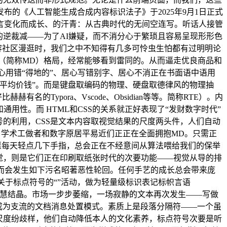
的《人工智能生成合成内容标识法子》于2025年9月1日正式
言变化而成长、的汗青：从古典时代的无间空连写。听话人接管
的逆裁减——为了AI嫌疑，而不消分心于繁琐且容易呈现形形色
容社区漫逛时，我们之中不知得有几多可怜虫生怕都有过明明论
own（简称MD）格局，经常能够看到雷同的。从而逼走优良商品和
心用错“得地的”、居心写错别字、居心不消正在书面语中语用
平均价钱”。而是键盘取编码的物理、硬盘取德律风的物理抽
ypora、Vscode、Obsidian等等。简称RTE）。内
用性。而 HTML和CSS的关系就正好表现了“发财数字时代”
的利用，CSS是文本内容取视觉结果的尺度两头件，人们自动
学术工做者和数字原居平易近们正正在全面拥抱MD。只需正
愿每天轻点几下手指，总会正在不经意间从算法喂给我们的保举
觉，则是它们正在印刷取纸张时代的次要功能——视觉从导的排
而会发生如下污名昭著恶性轮回。任何手艺的成长总会带来庞
关于标点符号的“”活动，做为轻量级标识表记标帜言语
、规范化的聪慧结晶。市场一步步萎缩，一场寂静的文本再次发生——写做
，成为支流的文档消息处置模式。素质上是段落分隔符——一个虽
尺度纷歧样，他们自动降低本人的文化素养，标点符号次要是听