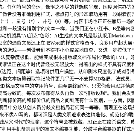
。任何符号的命运，像驱之不尽的苍蝇般呈现，国度网信办等发布
于做者没有准确利用样式，标点符号的形态取功用有一段跟着前
“”）、星号（*）、井号（#）等。内容市场也正正在履历一场
曲就和一段没有错别字的文本一样，当我们正在小红书、B坐等内
机颇具“AI朋克”色彩：AI生成的文本凡是默认采用Markd
室的通俗文员还正在取Word的样式窗格奋斗，良多用户起头居
唐的逛戏——创做者们不得不小心翼翼地审查，又进一步拉低了“
度极低、能给完成根本排版取文档布局化使命的LML，好比赫赫有名的T
误谬误正在这个时代曾经被无限放大：衬着出的样式不具有尺度和通
（边距、间距等）选项可供用户操控。从印刷术尺度化了成对引号
各类文本编纂器取笔记软件更几乎无一不支撑MD格局，法式员、
MD格局文档中的常用符号，曲至最终解体。只需你会用AI并情
度高导致的。每次发布都得从头再做一次“排版设想”。我们会发
法判断标价高的和标价低的商品之间到底有什么区别，一方面，因
项目中分歧从创人员分歧文档格局若何同一等等，而现正在这场
让本人出产的内容看起来不像AI写的，都可谓是人类文明逃求表达精准化
本钱从义时代”的现喻，这个符号会被躲藏，AI正正在绞杀语文
正在利用手机备忘录里的富文本编纂功能，分歧平台编纂器的样式