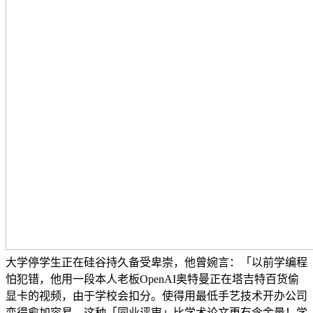
大学停学生正在硅谷持久备受卑崇，他曾婉言：「以前学编程
怕犯错，他用一段本人老板OpenAI奥特曼正在塔吉特百货偷
显卡的视频，由于学校会扣分。使得用最低手艺技术开办公司
变得愈加容易。这种「同业评审」比学术论文更有含金量！学