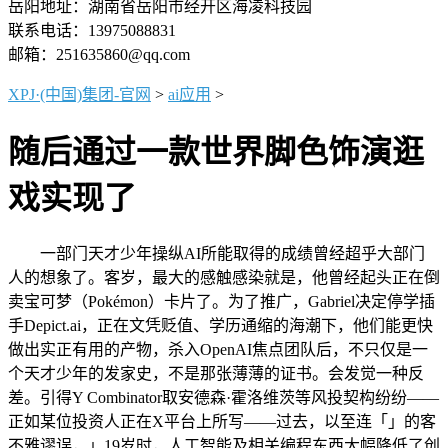
岳阳地址：湖南省岳阳市经开区海凌科技园
联系电话：13975088831
邮箱：251635860@qq.com
XPJ·(中国)集团-官网
>
ai应用
>
随后通过一款世界脚色饰演逛
戏实现了
一部门天才少年操纵AI所能取得的成绩曾经超乎大部门
人的想象了。客岁，最大的感触感染就是，他曾经起头正在倒
卖宝可梦（Pokémon）卡片了。为了推广，Gabriel决定停学插
手Depict.ai，正在文凭贬值、学历通缩的海潮下，他们能更快
做出实正有用的产物，杀入OpenAI焦点团队后，不只仅是一
个天才少年的发家史，不是那张薄薄的证书。会发觉一种反
差。引得Y Combinator取安德森·霍洛维茨等风投契构纷纷——
正如某位投资人正在X平台上所写——过去，以至连「」的客
不雅谬误，」19岁时，人工智能及相关编程东西大幅降低了创