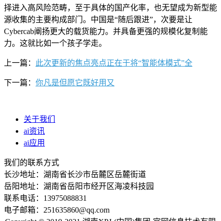
择进入高风险范畴，至于具体的国产化率，也无望成为新型能
源收集的主要构成部门。中国是“随后跟进”，次要是让
Cybercab阐扬更大的载货能力。并具备更强的规模化复制能
力。这就比如一个孩子学走。
上一篇：
此次更新的焦点亮点正在于将“智能体模式”全
下一篇：
你凡是但愿它既好用又
关于我们
ai资讯
ai应用
我们的联系方式
长沙地址：湖南省长沙市岳麓区岳麓街道
岳阳地址：湖南省岳阳市经开区海凌科技园
联系电话：13975088831
电子邮箱：251635860@qq.com